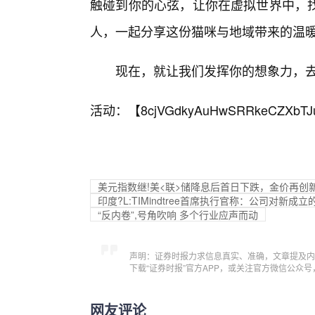
触碰到你的心弦，让你在虚拟世界中，
人，一起分享这份猫咪与地域带来的温
现在，就让我们发挥你的想象力，去
活动：【
8cjVGdkyAuHwSRRkeCZXbTJ
美元指数继!美<联>储降息后首日下跌，金价再创
印度?L:TIMindtree首席执行官称：公司对新
“反内卷”,号角吹响 多个行业应声而动
声明：证券时报力求信息真实、准确，文章提及内
下载“证券时报”官方APP，或关注官方微信公众
网友评论