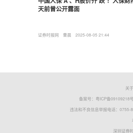
中国人保‘A’、H股价齐‘跌’！人保
天前曾公开露面
证券时报网
曹晨
2025-08-05 21:44
关
备案号：
粤ICP备09109218
违法和不良信息举报电话：0755-83
深圳证券