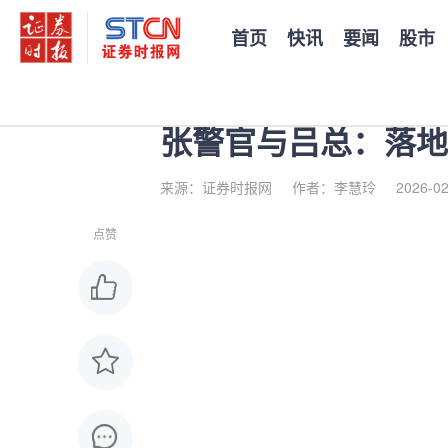
首页
快讯
要闻
股市
您当前的位置：
证券时报
>
公司
>
正文
张警官与吕总：落地
来源：证券时报网
作者：李慧玲
2026-02
点赞