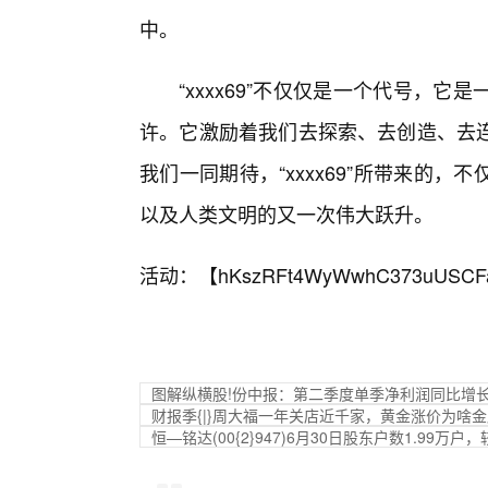
中。
“xxxx69”不仅仅是一个代号，
许。它激励着我们去探索、去创造、去
我们一同期待，“xxxx69”所带来的
以及人类文明的又一次伟大跃升。
活动：【
hKszRFt4WyWwhC373uUSCF
图解纵横股!份中报：第二季度单季净利润同比增长6
财报季{|}周大福一年关店近千家，黄金涨价为啥
恒—铭达(00{2}947)6月30日股东户数1.99万户，