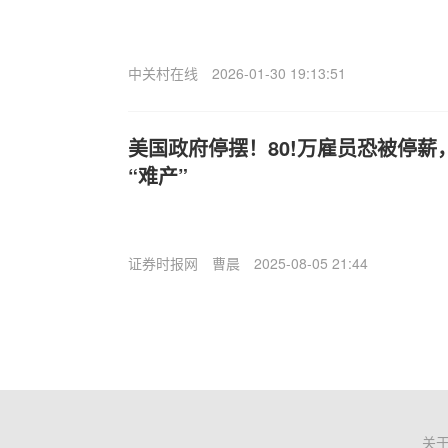
中关村在线
2026-01-30 19:13:51
美国政府停摆！80!万雇员恐被停
“难产”
证券时报网
曹晨
2025-08-05 21:44
关