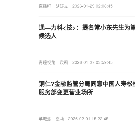
直播吧
胡舒立
2026-01-29 02:08:45
通—力科<技>：提名常小东先生为
候选人
青瞳视角
袁莉
2026-01-27 03:59:45
铜仁?金融监管分局同意中国人寿松
服务部变更营业场所
羊城派
袁莉
2026-02-01 15:22:45