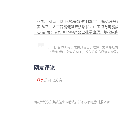
豆包:手机助手刚上线3天就被“制裁”了：微信账号
黄!益平：人工智能促进经济增长，中国很有可能
江{波}龙：公司RDIMM产品已批量出货，规模稳
声明：证券时报力求信息真实、准确，文章提及内
下载“证券时报”官方APP，或关注官方微信公众
网友评论
登录
后可以发言
网友评论仅供其表达个人看法，并不表明证券时报立场