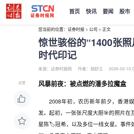
首页
快讯
要闻
股市
您当前的位置：
证券时报
>
公司
>
正文
惊世骇俗的“1400张
时代印记
来源：证券时报网
作者：胡舒立
2026-02-10 
风暴前夜：被点燃的潘多拉魔盒
点赞
2008年初，农历新年前夕，香港
发。起初，一张张尺度大胆🎯的照片在
星陈🏷️冠希，以及多位一线女星。事