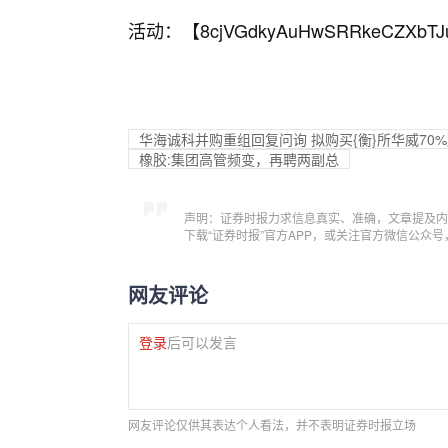
活动：【
8cjVGdkyAuHwSRRkeCZXbTJ
华海诚科并购重组回复问询 拟购买{衡}所华威70
橡胶:集团高管频变，再聘两副总
声明：证券时报力求信息真实、准确，文章提及内
下载“证券时报”官方APP，或关注官方微信公众
网友评论
登录
后可以发言
网友评论仅供其表达个人看法，并不表明证券时报立场